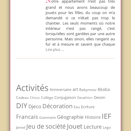
Notre appartement n’est pas très
grand et nous avons beaucoup de
jouets pour les filles, du coup on m’a
demandé si ce n’était pas trop le
chantier. Les seuls moments où notre
intérieur n’est pas rangé, c’est
lorsqu’elles sont gardées par une autre
personne. Mais sinon, elles rangent au
fur et à mesure et savent que chaque
Lire plus …
Activités
art
Béaba
Anniversaire
Babymoov
Conjugaison
Dessin
Cadeau
Chicco
Collège
Decathlon
DIY
Décoration
Djeco
Ecriture
Eau
IEF
Francais
Géographie
Histoire
Grammaire
Jouet
Jeu de société
Lecture
Janod
Lego