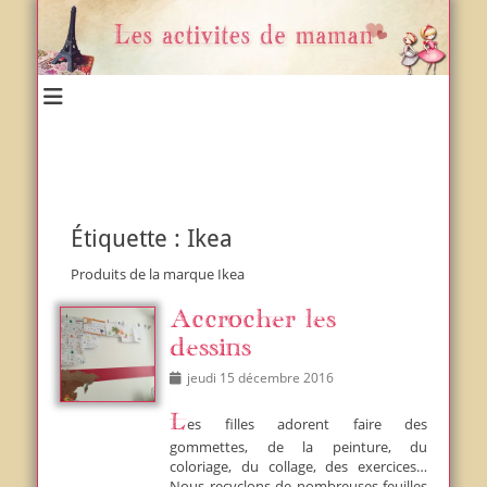
Un blog et plein d'idées !
Les activités de maman
Étiquette :
Ikea
Produits de la marque Ikea
Accrocher les
dessins
Posted
jeudi 15 décembre 2016
on
Les filles adorent faire des
gommettes, de la peinture, du
coloriage, du collage, des exercices…
Nous recyclons de nombreuses feuilles