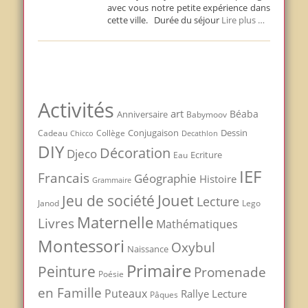
avec vous notre petite expérience dans
cette ville. Durée du séjour
Lire plus …
Activités
art
Béaba
Anniversaire
Babymoov
Conjugaison
Dessin
Cadeau
Chicco
Collège
Decathlon
DIY
Décoration
Djeco
Ecriture
Eau
IEF
Francais
Géographie
Histoire
Grammaire
Jouet
Jeu de société
Lecture
Janod
Lego
Maternelle
Livres
Mathématiques
Montessori
Oxybul
Naissance
Primaire
Peinture
Promenade
Poésie
en Famille
Puteaux
Rallye Lecture
Pâques