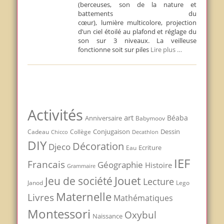
(berceuses, son de la nature et
battements du
cœur), lumière multicolore, projection
d’un ciel étoilé au plafond et réglage du
son sur 3 niveaux. La veilleuse
fonctionne soit sur piles
Lire plus …
Activités
art
Béaba
Anniversaire
Babymoov
Conjugaison
Dessin
Cadeau
Chicco
Collège
Decathlon
DIY
Décoration
Djeco
Ecriture
Eau
IEF
Francais
Géographie
Histoire
Grammaire
Jouet
Jeu de société
Lecture
Janod
Lego
Maternelle
Livres
Mathématiques
Montessori
Oxybul
Naissance