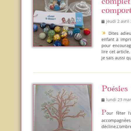
complet
compor
Posted
jeudi 2 avril
on
Dites adie
enfant à impr
pour encourag
lire cet articl
je sais aussi 
Poésies 
Posted
lundi 23 ma
on
Pour fêter l’arrivée du printemps, voici quelques poésies sur les saisons
accompagnées d
décline,L’ombr