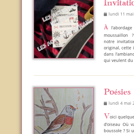
Invitat
Posted
lundi 11 mai
on
À l’abordag
moussaillon 
notre invitati
original, cett
dans l’ambianc
qui veulent du
Poésies
Posted
lundi 4 mai 
on
Voici quelques propositions de dessins et de poésies autour des animaux. À vol
d’oiseau Où va
boussole ? Si u