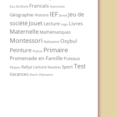
Francais
Ecriture
Eau
Grammaire
IEF
Jeu de
Géographie
Histoire
Janod
Jouet
société
Livres
Lecture
Lego
Maternelle
Mathématiques
Montessori
Oxybul
Naissance
Primaire
Peinture
Poésie
Promenade en Famille
Puteaux
Test
Sport
Rallye Lecture
Recettes
Pâques
Vacances
Vtech
Vêtements