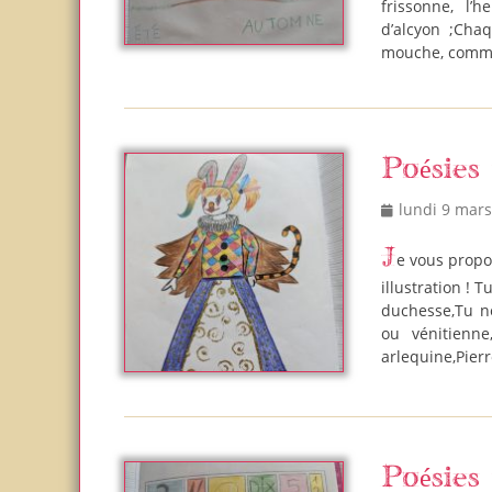
frissonne, l’
d’alcyon ;Cha
mouche, comme
Poésies
Posted
lundi 9 mar
on
Je vous propose quelques idées de poésies sur Carnaval accompagnées de leur
illustration !
duchesse,Tu ne
ou vénitienn
arlequine,Pier
Poésies