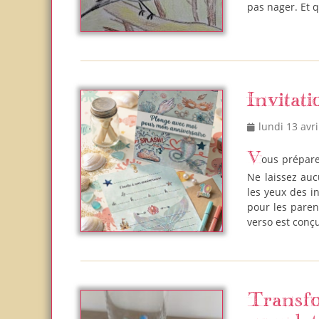
pas nager. Et q
Invitat
Posted
lundi 13 avri
on
Vous préparez l’anniversaire de votre enfant sur le thème des fonds marins ?
Ne laissez auc
les yeux des in
pour les paren
verso est conç
Transfo