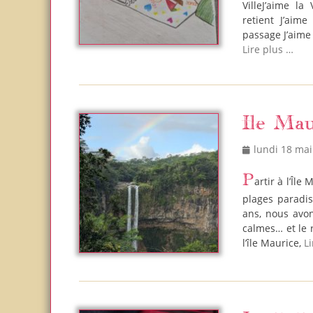
VilleJ’aime la
retient J’aim
passage J’aime
Lire plus …
Ile Mau
Posted
lundi 18 mai
on
Partir à l’Île Maurice en famille, c’est un mélange parfait entre aventure, nature,
plages paradis
ans, nous avon
calmes… et le 
l’île Maurice,
L