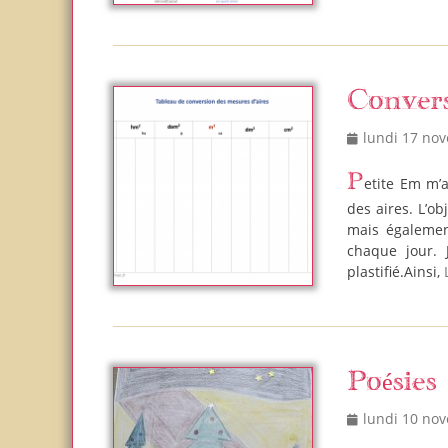
Convers
Posted
lundi 17 no
on
Petite Em m’a demandée de lui créer une feuille effaçable pour la conversion
des aires. L’ob
mais égalemen
chaque jour. 
plastifié.Ainsi,
Poésies
Posted
lundi 10 no
on