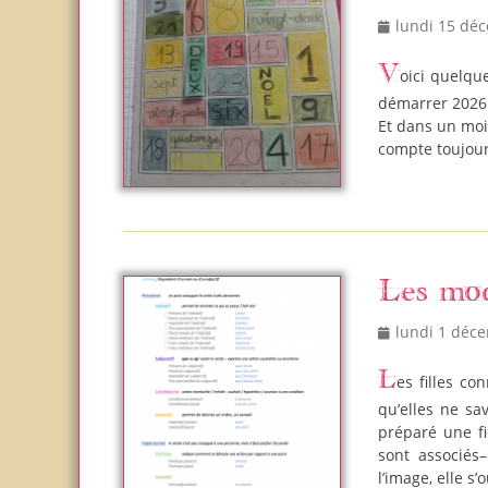
Posted
lundi 15 dé
on
Voici quelques illustrations de poésies sur l’année pour terminer 2025 et bien
démarrer 2026 
Et dans un moi
compte toujours
Les mo
Posted
lundi 1 déc
on
Les filles connaissaient de nombreux temps, mais je me suis rendue compte
qu’elles ne sa
préparé une fi
sont associés
l’image, elle s