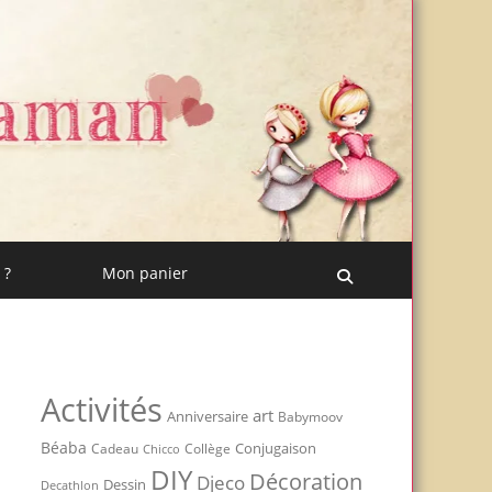
 ?
Mon panier
Recherche
Activités
art
Anniversaire
Babymoov
Béaba
Conjugaison
Cadeau
Chicco
Collège
DIY
Décoration
Djeco
Dessin
Decathlon