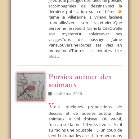
je vous ai partagés des idées de poésies
accompagnées de dessins.Voici la
dernière publication sur ce thème
J’aime la VilleJ’aime la VilleNi facileNi
tranquilleAvec son va-et-vientQue
personne ne retient J’aime la CitéQu’elle
soit mystèreOu solaireAvec ses
visagesTous de passage J’aime
ParisSouveraineToutes ses vies en
mouvementToutes ses minutes
Lire
plus …
Poésies autour des
animaux
Posted
lundi 4 mai 2026
on
Voici quelques propositions de
dessins et de poésies autour des
animaux. À vol d’oiseau Où va-t-il,
l’oiseau sur la mer ? Il vole, il vole… A-t-il
au moins une boussole ? Si un coup de
vent Lui rabat les ailes, Il tombera dans