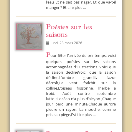
l’eau Et ne sait pas nager. Et que va-t-il
manger ? Et
Lire plus …
Poésies sur les
saisons
Posted
lundi 23 mars 2026
on
Pour fêter l’arrivée du printemps, voici
quelques poésies sur les saisons
accompagnées d’illustrations. Voici que
la saison déclineVoici que la saison
décline,L’ombre grandit, l’azur
décroît,Le vent fraîchit sur la
colline,L’oiseau frissonne, l’herbe a
froid. Août contre septembre
lutte ;L’océan n’a plus d’alcyon ;Chaque
jour perd une minute,Chaque aurore
pleure un rayon. La mouche, comme
prise au piège,Est
Lire plus …