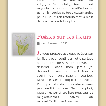
villageJusqu’à l’étalageD’un grand
magasin. Là, ils se couvrirentDe tout ce
qui brille :Boules et bougies,Guirlandes
pour luire, Et s’en retournèrentLa main
dans la mainPar le
Lire plus …
Poésies sur les fleurs
Posted
lundi 6 octobre 2025
on
Je vous propose quelques poésies sur
les fleurs pour continuer notre partage
autour des dessins de poésie. J’ai
descendu dans mon jardin J’ai
descendu dans mon jardinPour y
cueillir du romarin.Gentil coq’licot,
Mesdames.Gentil coq’licot nouveau.
Pour y cueillir du romarinJ’n’en avais
pas cueilli trois brins :Gentil coq’licot,
Mesdames.Gentil coq’licot nouveau. Le
muguetCloches naïves du
muguet,Carillonnez !
Lire plus …