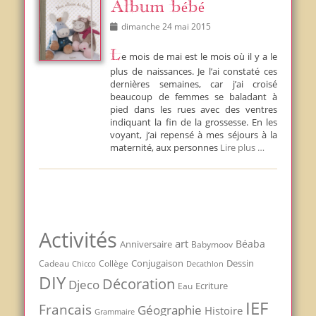
Album bébé
Posted
dimanche 24 mai 2015
on
Le mois de mai est le mois où il y a le
plus de naissances. Je l’ai constaté ces
dernières semaines, car j’ai croisé
beaucoup de femmes se baladant à
pied dans les rues avec des ventres
indiquant la fin de la grossesse. En les
voyant, j’ai repensé à mes séjours à la
maternité, aux personnes
Lire plus …
Activités
art
Béaba
Anniversaire
Babymoov
Conjugaison
Dessin
Cadeau
Chicco
Collège
Decathlon
DIY
Décoration
Djeco
Ecriture
Eau
IEF
Francais
Géographie
Histoire
Grammaire