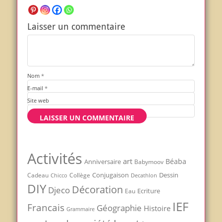
Laisser un commentaire
Nom
*
E-mail
*
Site web
Activités
art
Béaba
Anniversaire
Babymoov
Conjugaison
Dessin
Cadeau
Chicco
Collège
Decathlon
DIY
Décoration
Djeco
Ecriture
Eau
IEF
Francais
Géographie
Histoire
Grammaire