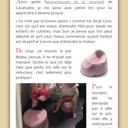
Alors après l’
apprentissage de la propreté
de
Cacahuète, je me lance avec petite Em pour lui
apprendre à devenir propre.
« Ce n’est pas la bonne saison » comme me dirait Coco,
c’est sûr qu’il est mieux d’attendre l’été pour laisser les
enfants en culottes, mais bon je pense que l’on peut
débuter et qu’il vaut mieux commencer quand l’enfant
est réceptif et à envie que d’attendre la chaleur.
Du coup, j’ai ressorti le pot
Béaba. J’avoue, il ne m’avait pas
manqué. Qu’est-ce que j’ai déjà
hâte que petite Em aille sur le
réducteur, c’est tellement plus
pratique !
Pour
le
moment,
elle ne
demande
pas à aller
sur le pot,
mais elle y
reste quand