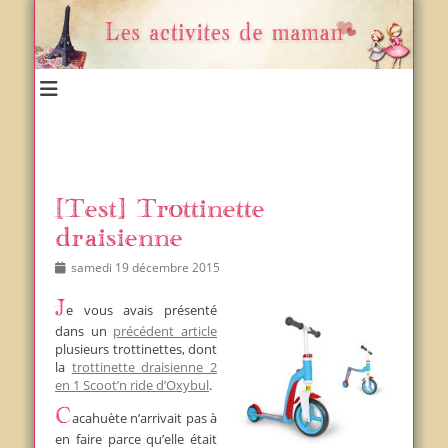
Un blog et plein d'idées !
Les activités de maman
[Test] Trottinette
draisienne
Posted
Author
samedi 19 décembre 2015
on
Je vous
avais présenté
dans un
précédent article
plusieurs trottinettes, dont
la
trottinette draisienne 2
en 1 Scoot’n ride d’Oxybul
.
Cacahuète n’arrivait pas à
en faire parce qu’elle était