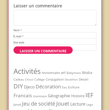
Laisser un commentaire
Nom
*
E-mail
*
Site web
Activités
art
Béaba
Anniversaire
Babymoov
Conjugaison
Dessin
Cadeau
Chicco
Collège
Decathlon
DIY
Décoration
Djeco
Ecriture
Eau
IEF
Francais
Géographie
Histoire
Grammaire
Jouet
Jeu de société
Lecture
Janod
Lego