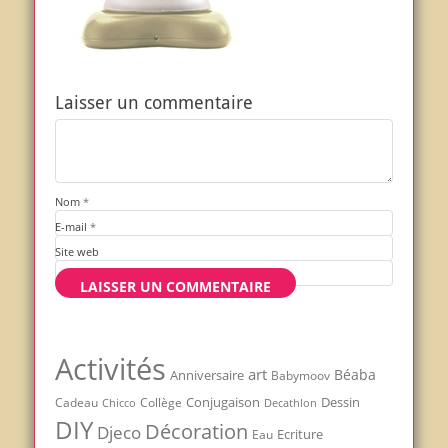
Laisser un commentaire
Nom
*
E-mail
*
Site web
Activités
art
Béaba
Anniversaire
Babymoov
Conjugaison
Dessin
Cadeau
Chicco
Collège
Decathlon
DIY
Décoration
Djeco
Ecriture
Eau