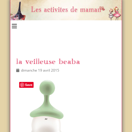
Un blog et plein d'idées !
Les activités de maman
la veilleuse beaba
Posted
Author
dimanche 19 avril 2015
on
Save