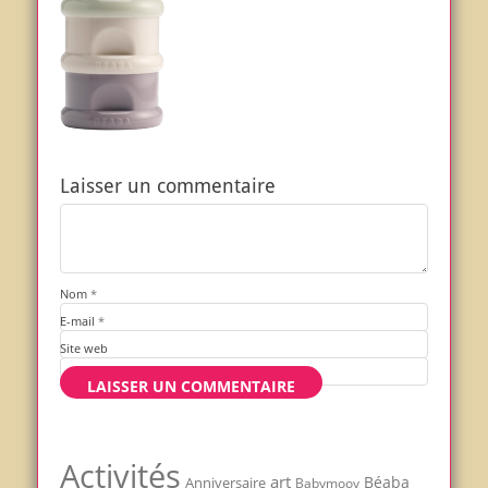
Laisser un commentaire
Nom
*
E-mail
*
Site web
Activités
art
Béaba
Anniversaire
Babymoov