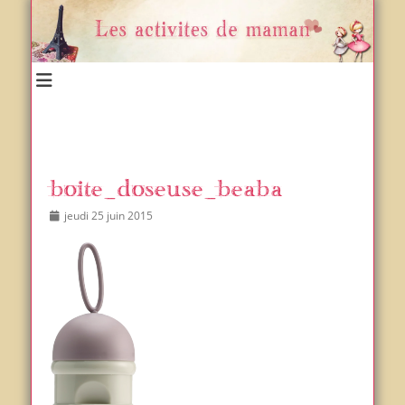
Un blog et plein d'idées !
Les activités de maman
boite_doseuse_beaba
Posted
Author
jeudi 25 juin 2015
on