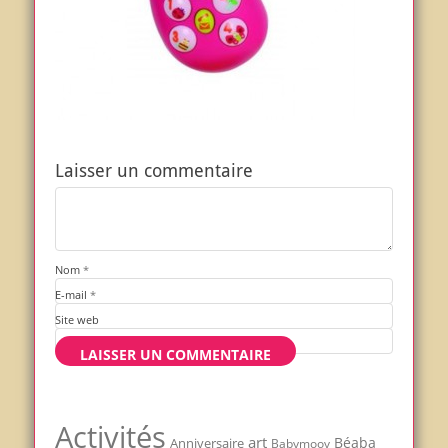
Laisser un commentaire
Nom
*
E-mail
*
Site web
Activités
art
Béaba
Anniversaire
Babymoov