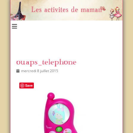
Un blog et plein d'idées !
Les activités de maman
ouaps_telephone
Posted
Author
mercredi 8 juillet 2015
on
Save