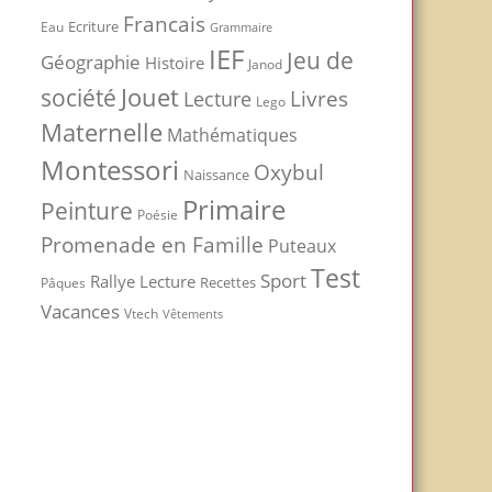
Francais
Ecriture
Eau
Grammaire
IEF
Jeu de
Géographie
Histoire
Janod
Jouet
société
Livres
Lecture
Lego
Maternelle
Mathématiques
Montessori
Oxybul
Naissance
Primaire
Peinture
Poésie
Promenade en Famille
Puteaux
Test
Sport
Rallye Lecture
Recettes
Pâques
Vacances
Vtech
Vêtements