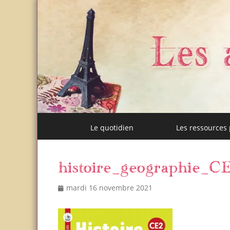
Menu
Aller
Le quotidien
Les ressources
au
Les activités de m
Un blog et plein d'idées !
principal
contenu
histoire_geographie_C
Posted
Author
mardi 16 novembre 2021
on