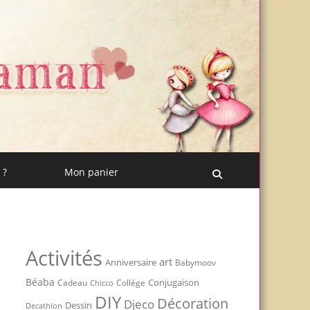
 ?
Mon panier
Recherche
Activités
art
Anniversaire
Babymoov
Béaba
Conjugaison
Cadeau
Chicco
Collège
DIY
Décoration
Djeco
Dessin
Decathlon