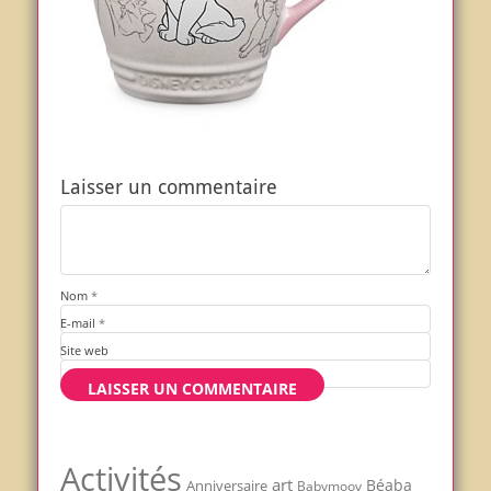
Laisser un commentaire
Nom
*
E-mail
*
Site web
Activités
art
Béaba
Anniversaire
Babymoov