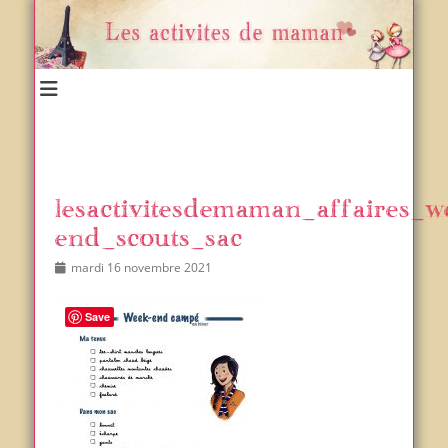
Un blog et plein d'idées !
Les activités de maman
lesactivitesdemaman_affaires_w
end_scouts_sac
Posted
Author
mardi 16 novembre 2021
on
Save