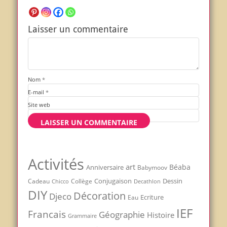
Laisser un commentaire
Nom
*
E-mail
*
Site web
Activités
art
Béaba
Anniversaire
Babymoov
Conjugaison
Dessin
Cadeau
Chicco
Collège
Decathlon
DIY
Décoration
Djeco
Ecriture
Eau
IEF
Francais
Géographie
Histoire
Grammaire