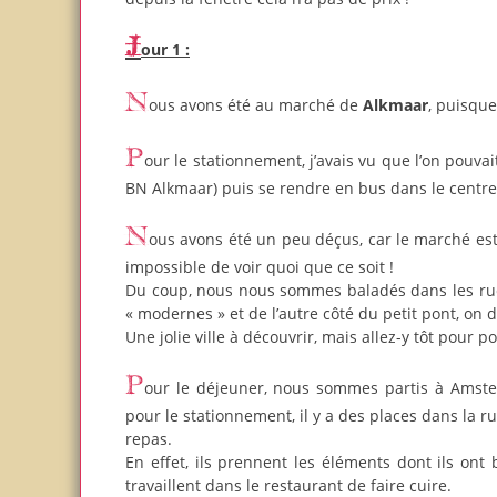
Jour 1 :
Nous avons été au marché de
Alkmaar
, puisque
Pour le stationnement, j’avais vu que l’on pouvait se garer gratuitement à l’extérieur de la ville (Keesomstraat 1821
BN Alkmaar) puis se rendre en bus dans le centre (
Nous avons été un peu déçus, car le marché est réputé pour voir le fromage, mais avec le monde qui est présent,
impossible de voir quoi que ce soit !
Du coup, nous nous sommes baladés dans les ru
« modernes » et de l’autre côté du petit pont, on 
Une jolie ville à découvrir, mais allez-y tôt pour p
Pour le déjeuner, nous sommes partis à Ams
pour le stationnement, il y a des places dans la ru
repas.
En effet, ils prennent les éléments dont ils ont
travaillent dans le restaurant de faire cuire.