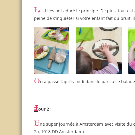
Les filles ont adoré le principe. De plus, tout est adapté pour les enfants (lavabos à leur taille, toboggan…) et pas la
peine de s’inquiéter si votre enfant fait du bruit, 
On a passé l’après-midi dans le parc à se balade
Jour 2 :
Une super journée à Amsterdam avec visite du ce
2a, 1018 DD Amsterdam).