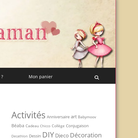
 ?
Mon panier
Recherche
Activités
art
Anniversaire
Babymoov
Béaba
Conjugaison
Cadeau
Chicco
Collège
DIY
Décoration
Djeco
Dessin
Decathlon