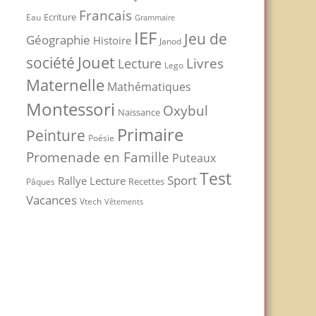
Francais
Ecriture
Eau
Grammaire
IEF
Jeu de
Géographie
Histoire
Janod
Jouet
société
Livres
Lecture
Lego
Maternelle
Mathématiques
Montessori
Oxybul
Naissance
Primaire
Peinture
Poésie
Promenade en Famille
Puteaux
Test
Sport
Rallye Lecture
Recettes
Pâques
Vacances
Vtech
Vêtements