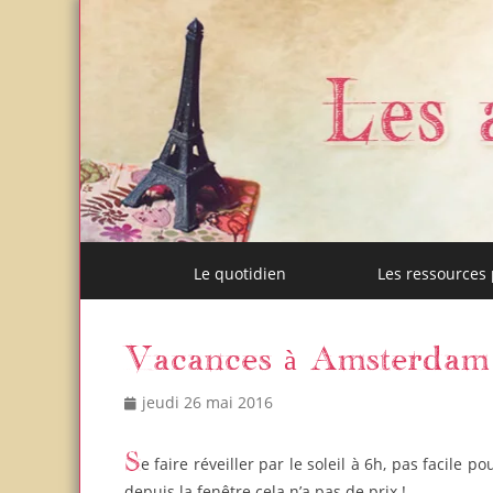
Menu
Aller
Le quotidien
Les ressources
au
Les activités de m
Un blog et plein d'idées !
principal
contenu
Vacances à Amsterdam
Posted
Author
jeudi 26 mai 2016
on
Se faire réveiller par le soleil à 6h, pas facile pour nous. Mais prendre son petit-déjeuner en regardant les voiliers
depuis la fenêtre cela n’a pas de prix !