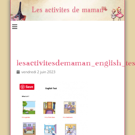
Un blog et plein d'idées !
Les activités de maman
lesactivitesdemaman_english_te
Posted
Author
vendredi 2 juin 2023
on
Save