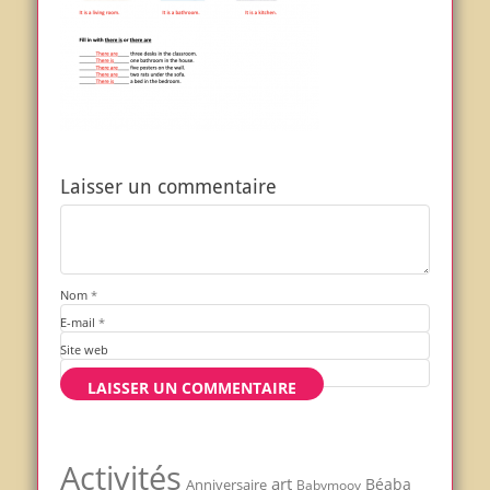
Laisser un commentaire
Nom
*
E-mail
*
Site web
Activités
art
Béaba
Anniversaire
Babymoov