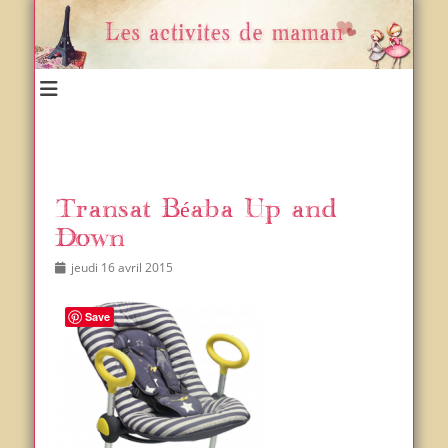
Un blog et plein d'idées !
Les activités de maman
Transat Béaba Up and
Down
Posted
Author
jeudi 16 avril 2015
on
Save