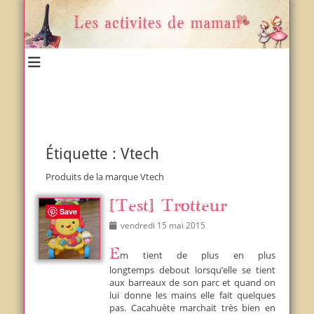
Un blog et plein d'idées !
Les activités de maman
Étiquette :
Vtech
Produits de la marque Vtech
[Test] Trotteur
Save
Posted
vendredi 15 mai 2015
on
Em tient de plus en plus
longtemps debout lorsqu’elle se tient
aux barreaux de son parc et quand on
lui donne les mains elle fait quelques
pas. Cacahuète marchait très bien en