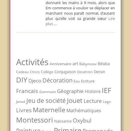
donnant les mains à 9 mois, alors que
Em commence à vouloir se déplacer en
marchant nous paraît normal, d’autant
plus qu’elle voit sa grande sœur
Lire
plus …
Activités
art
Béaba
Anniversaire
Babymoov
Conjugaison
Dessin
Cadeau
Chicco
Collège
Decathlon
DIY
Décoration
Djeco
Ecriture
Eau
IEF
Francais
Géographie
Histoire
Grammaire
Jouet
Jeu de société
Lecture
Janod
Lego
Maternelle
Livres
Mathématiques
Montessori
Oxybul
Naissance
Primaire
Peinture
Promenade