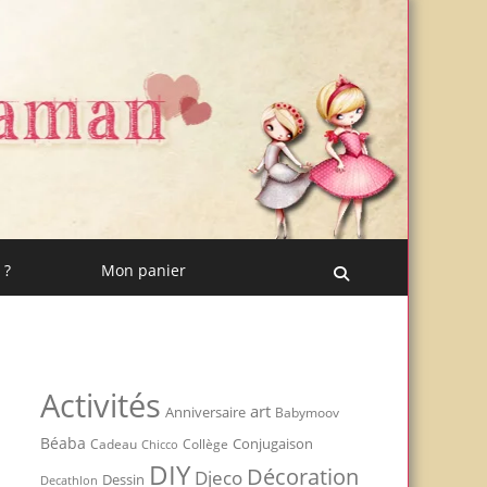
 ?
Mon panier
Recherche
Activités
art
Anniversaire
Babymoov
Béaba
Conjugaison
Cadeau
Chicco
Collège
DIY
Décoration
Djeco
Dessin
Decathlon