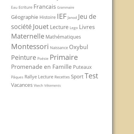
Francais
Ecriture
Eau
Grammaire
IEF
Jeu de
Géographie
Histoire
Janod
Jouet
société
Livres
Lecture
Lego
Maternelle
Mathématiques
Montessori
Oxybul
Naissance
Primaire
Peinture
Poésie
Promenade en Famille
Puteaux
Test
Sport
Rallye Lecture
Recettes
Pâques
Vacances
Vtech
Vêtements