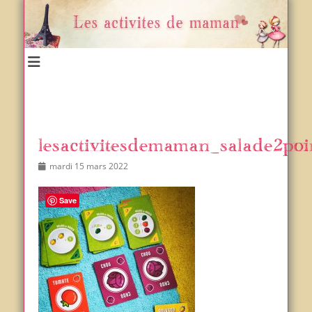
Un blog et plein d'idées !
Les activités de maman
lesactivitesdemaman_salade2poi
Posted
Author
mardi 15 mars 2022
on
Save