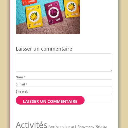
Laisser un commentaire
Nom
*
E-mail
*
Site web
Activités
art
Béaba
Anniversaire
Babymoov