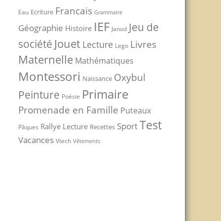
Francais
Ecriture
Eau
Grammaire
IEF
Jeu de
Géographie
Histoire
Janod
Jouet
société
Livres
Lecture
Lego
Maternelle
Mathématiques
Montessori
Oxybul
Naissance
Primaire
Peinture
Poésie
Promenade en Famille
Puteaux
Test
Sport
Rallye Lecture
Recettes
Pâques
Vacances
Vtech
Vêtements