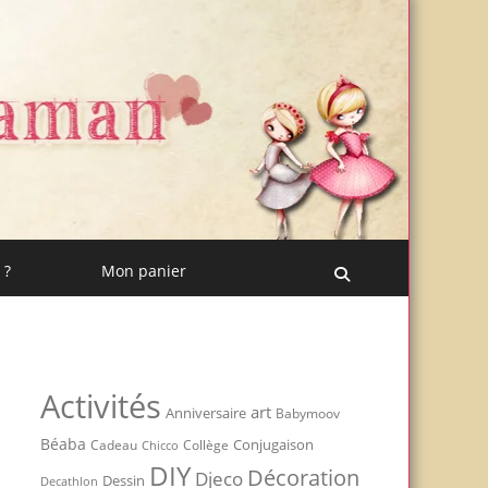
 ?
Mon panier
Recherche
Activités
art
Anniversaire
Babymoov
Béaba
Conjugaison
Cadeau
Chicco
Collège
DIY
Décoration
Djeco
Dessin
Decathlon