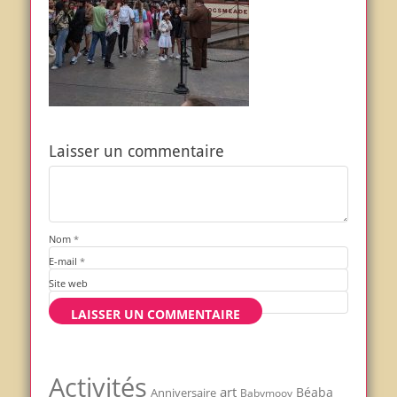
Laisser un commentaire
Nom
*
E-mail
*
Site web
Activités
art
Béaba
Anniversaire
Babymoov