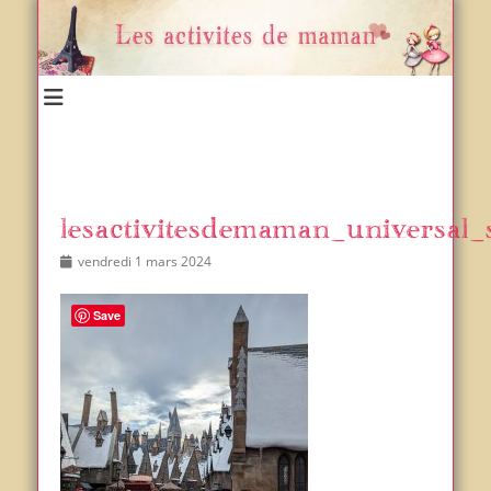
Un blog et plein d'idées !
Les activités de maman
lesactivitesdemaman_universal_
Posted
Author
vendredi 1 mars 2024
on
Save