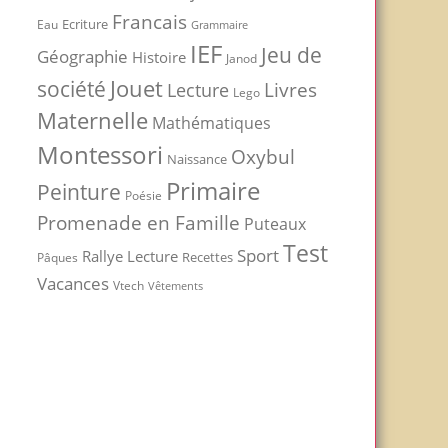
Francais
Ecriture
Eau
Grammaire
IEF
Jeu de
Géographie
Histoire
Janod
Jouet
société
Livres
Lecture
Lego
Maternelle
Mathématiques
Montessori
Oxybul
Naissance
Primaire
Peinture
Poésie
Promenade en Famille
Puteaux
Test
Sport
Rallye Lecture
Recettes
Pâques
Vacances
Vtech
Vêtements