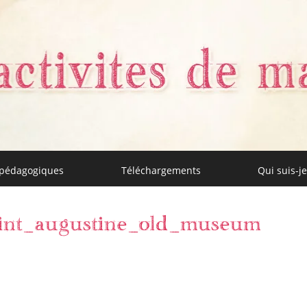
 pédagogiques
Téléchargements
Qui suis-je
aman
aint_augustine_old_museum