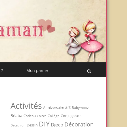
 ?
Mon panier
Recherche
Activités
art
Anniversaire
Babymoov
Béaba
Conjugaison
Cadeau
Chicco
Collège
DIY
Décoration
Djeco
Dessin
Decathlon