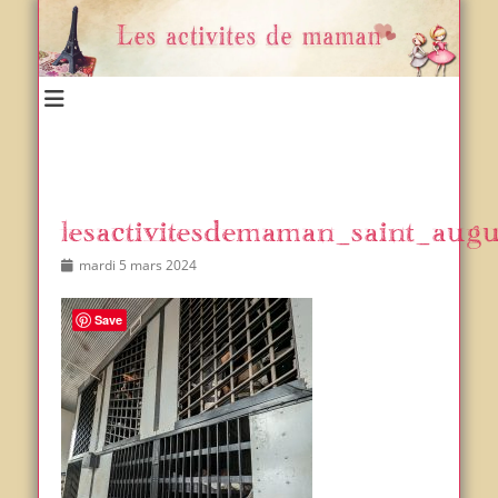
Un blog et plein d'idées !
Les activités de maman
lesactivitesdemaman_saint_augus
Posted
Author
mardi 5 mars 2024
on
Save