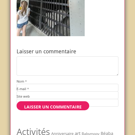
Laisser un commentaire
Nom
*
E-mail
*
Site web
Activités
art
Béaba
Anniversaire
Babymoov