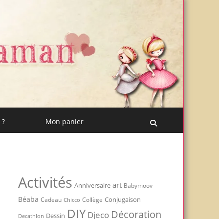
 ?
Mon panier
Recherche
Activités
art
Anniversaire
Babymoov
Béaba
Conjugaison
Cadeau
Chicco
Collège
DIY
Décoration
Djeco
Dessin
Decathlon