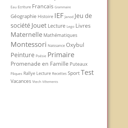
Francais
Ecriture
Eau
Grammaire
IEF
Jeu de
Géographie
Histoire
Janod
Jouet
société
Livres
Lecture
Lego
Maternelle
Mathématiques
Montessori
Oxybul
Naissance
Primaire
Peinture
Poésie
Promenade en Famille
Puteaux
Test
Sport
Rallye Lecture
Recettes
Pâques
Vacances
Vtech
Vêtements