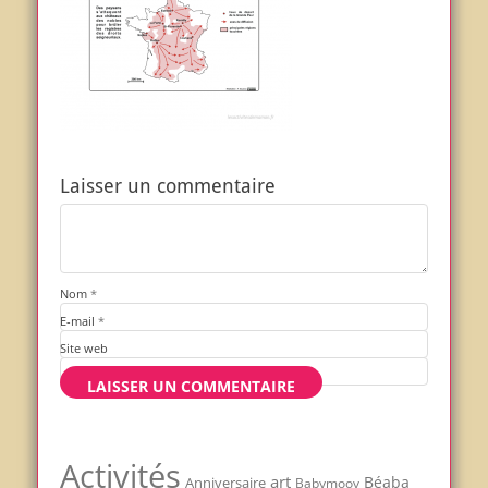
Laisser un commentaire
Nom
*
E-mail
*
Site web
Activités
art
Béaba
Anniversaire
Babymoov