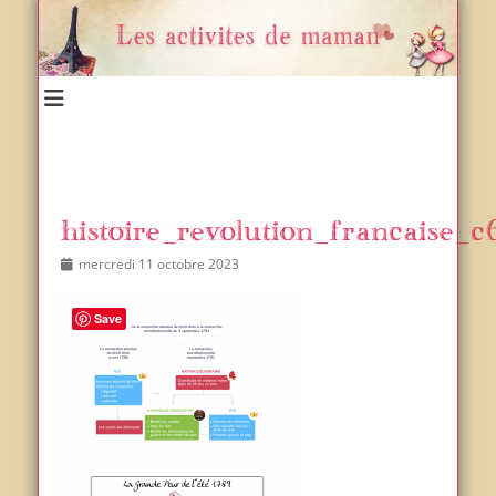
Un blog et plein d'idées !
Les activités de maman
histoire_revolution_francaise_c
Posted
Author
mercredi 11 octobre 2023
on
Save