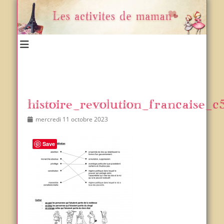
Un blog et plein d'idées !
Les activités de maman
histoire_revolution_francaise_c
Posted
Author
mercredi 11 octobre 2023
on
Save