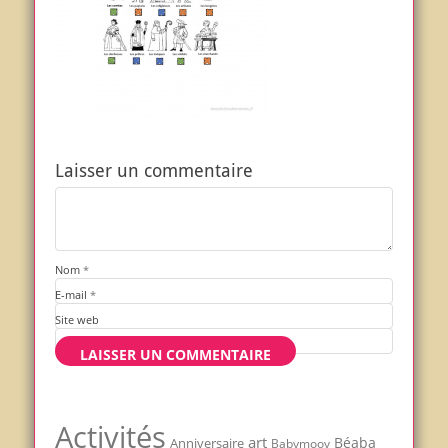
Laisser un commentaire
Nom
*
E-mail
*
Site web
Activités
art
Béaba
Anniversaire
Babymoov