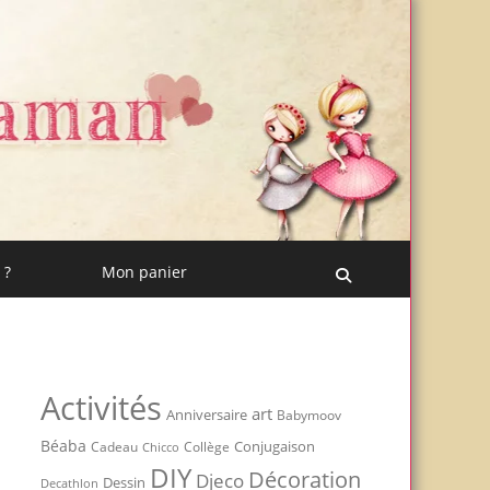
 ?
Mon panier
Recherche
Activités
art
Anniversaire
Babymoov
Béaba
Conjugaison
Cadeau
Chicco
Collège
DIY
Décoration
Djeco
Dessin
Decathlon