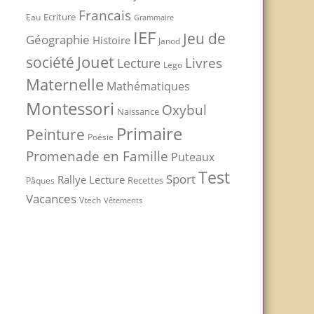
Francais
Ecriture
Eau
Grammaire
IEF
Jeu de
Géographie
Histoire
Janod
Jouet
société
Livres
Lecture
Lego
Maternelle
Mathématiques
Montessori
Oxybul
Naissance
Primaire
Peinture
Poésie
Promenade en Famille
Puteaux
Test
Sport
Rallye Lecture
Recettes
Pâques
Vacances
Vtech
Vêtements