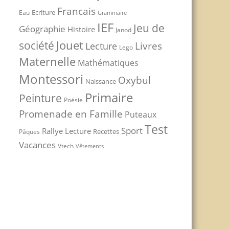
Francais
Ecriture
Eau
Grammaire
IEF
Jeu de
Géographie
Histoire
Janod
Jouet
société
Livres
Lecture
Lego
Maternelle
Mathématiques
Montessori
Oxybul
Naissance
Primaire
Peinture
Poésie
Promenade en Famille
Puteaux
Test
Sport
Rallye Lecture
Recettes
Pâques
Vacances
Vtech
Vêtements