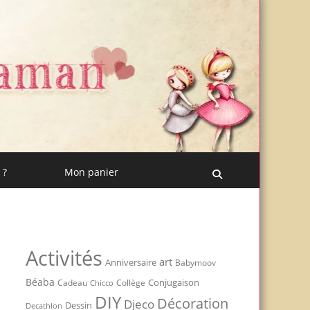
 ?
Mon panier
Recherche
Activités
art
Anniversaire
Babymoov
Béaba
Conjugaison
Cadeau
Chicco
Collège
DIY
Décoration
Djeco
Dessin
Decathlon