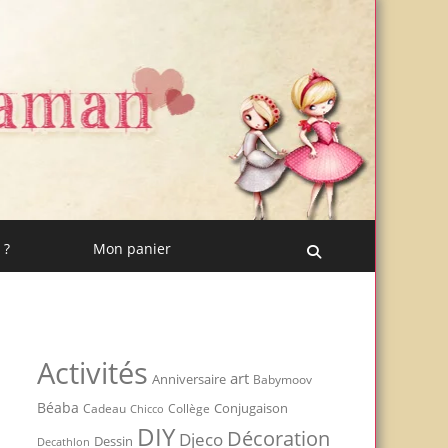
 ?
Mon panier
Recherche
Activités
art
Anniversaire
Babymoov
Béaba
Conjugaison
Cadeau
Chicco
Collège
DIY
Décoration
Djeco
Dessin
Decathlon