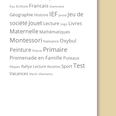
Francais
Ecriture
Eau
Grammaire
IEF
Jeu de
Géographie
Histoire
Janod
Jouet
société
Livres
Lecture
Lego
Maternelle
Mathématiques
Montessori
Oxybul
Naissance
Primaire
Peinture
Poésie
Promenade en Famille
Puteaux
Test
Sport
Rallye Lecture
Recettes
Pâques
Vacances
Vtech
Vêtements