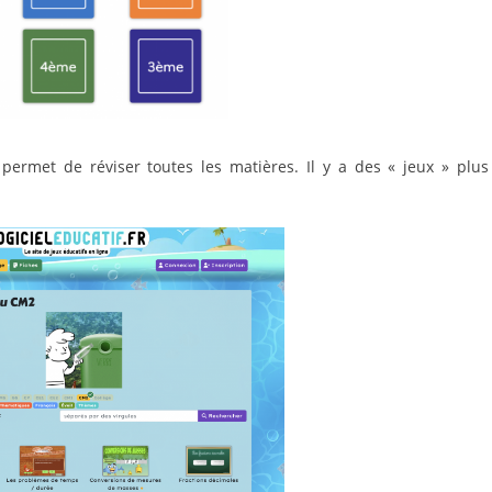
permet de réviser toutes les matières. Il y a des « jeux » plus