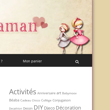
 ?
Mon panier
Recherche
Activités
art
Anniversaire
Babymoov
Béaba
Conjugaison
Cadeau
Chicco
Collège
DIY
Décoration
Djeco
Dessin
Decathlon