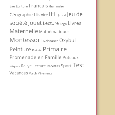
Francais
Ecriture
Eau
Grammaire
IEF
Jeu de
Géographie
Histoire
Janod
Jouet
société
Livres
Lecture
Lego
Maternelle
Mathématiques
Montessori
Oxybul
Naissance
Primaire
Peinture
Poésie
Promenade en Famille
Puteaux
Test
Sport
Rallye Lecture
Recettes
Pâques
Vacances
Vtech
Vêtements