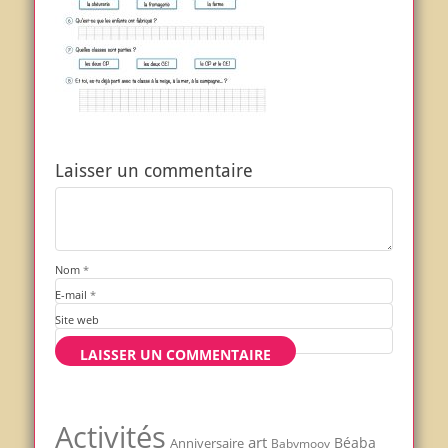
Laisser un commentaire
Nom
*
E-mail
*
Site web
Activités
art
Béaba
Anniversaire
Babymoov