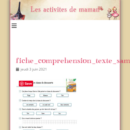
Un blog et plein d'idées !
Les activités de maman
fiche_comprehension_texte_sami
Posted
Author
jeudi 3 juin 2021
on
Save