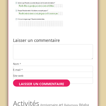
Laisser un commentaire
Nom
*
E-mail
*
Site web
Activités
art
Béaba
Anniversaire
Babymoov