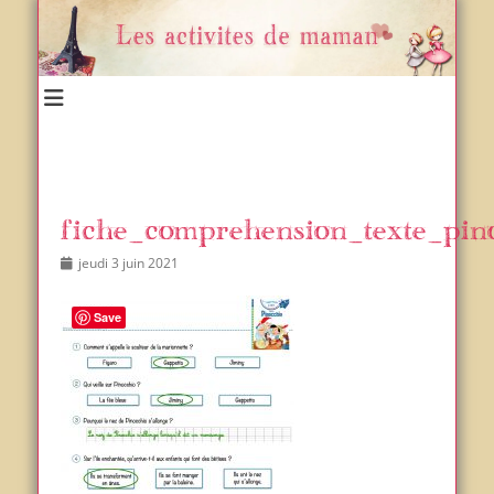
Un blog et plein d'idées !
Les activités de maman
fiche_comprehension_texte_pin
Posted
Author
jeudi 3 juin 2021
on
Save