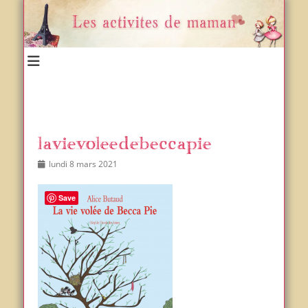
Un blog et plein d'idées !
Les activités de maman
lavievoleedebeccapie
Posted
Author
lundi 8 mars 2021
on
Save