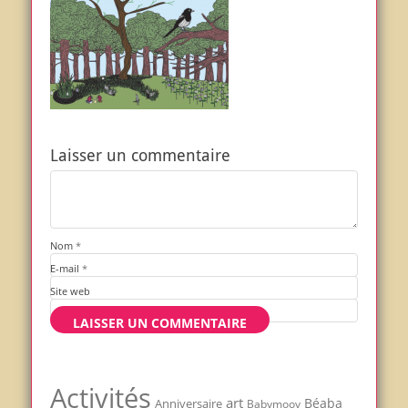
Laisser un commentaire
Nom
*
E-mail
*
Site web
Activités
art
Béaba
Anniversaire
Babymoov