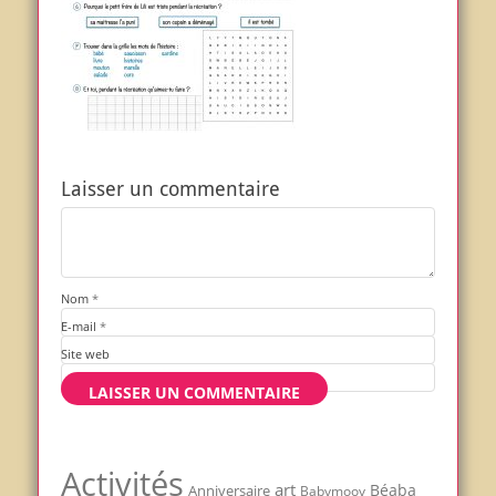
Laisser un commentaire
Nom
*
E-mail
*
Site web
Activités
art
Béaba
Anniversaire
Babymoov