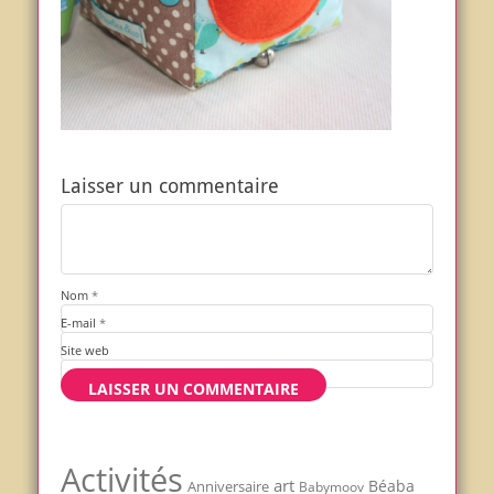
Laisser un commentaire
Nom
*
E-mail
*
Site web
Activités
art
Béaba
Anniversaire
Babymoov