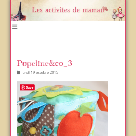
Un blog et plein d'idées !
Les activités de maman
Popeline&co_3
Posted
Author
lundi 19 octobre 2015
on
Save