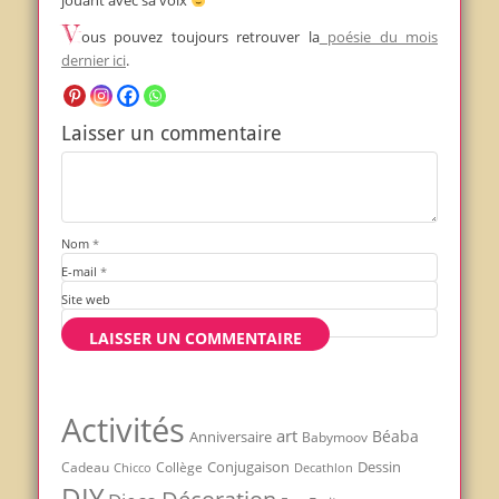
jouant avec sa voix
Vous pouvez toujours retrouver la
poésie du mois
dernier ici
.
Laisser un commentaire
Nom
*
E-mail
*
Site web
Activités
art
Béaba
Anniversaire
Babymoov
Conjugaison
Dessin
Cadeau
Chicco
Collège
Decathlon
DIY