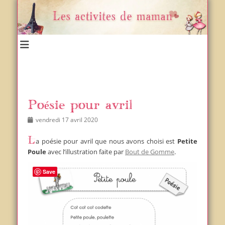
Un blog et plein d'idées !
Les activités de maman
Poésie pour avril
Posted
Author
vendredi 17 avril 2020
on
La poésie pour avril que nous avons choisi est
Petite
Poule
avec l’illustration faite par
Bout de Gomme
.
Save