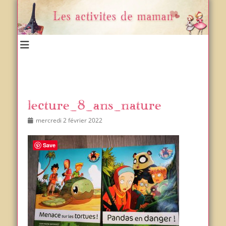
Un blog et plein d'idées !
Les activités de maman
lecture_8_ans_nature
Posted
Author
mercredi 2 février 2022
on
Save