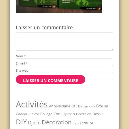
Laisser un commentaire
Nom
*
E-mail
*
Site web
Activités
art
Béaba
Anniversaire
Babymoov
Conjugaison
Dessin
Cadeau
Chicco
Collège
Decathlon
DIY
Décoration
Djeco
Ecriture
Eau