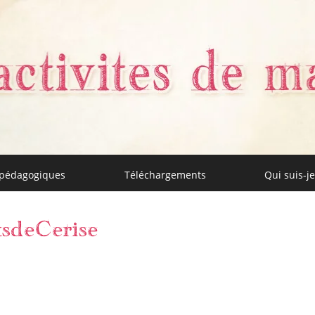
 pédagogiques
Téléchargements
Qui suis-je
aman
tsdeCerise