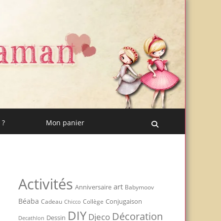
 ?
Mon panier
Recherche
Activités
art
Anniversaire
Babymoov
Béaba
Conjugaison
Cadeau
Chicco
Collège
DIY
Décoration
Djeco
Dessin
Decathlon