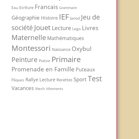
Francais
Ecriture
Eau
Grammaire
IEF
Jeu de
Géographie
Histoire
Janod
Jouet
société
Livres
Lecture
Lego
Maternelle
Mathématiques
Montessori
Oxybul
Naissance
Primaire
Peinture
Poésie
Promenade en Famille
Puteaux
Test
Sport
Rallye Lecture
Recettes
Pâques
Vacances
Vtech
Vêtements