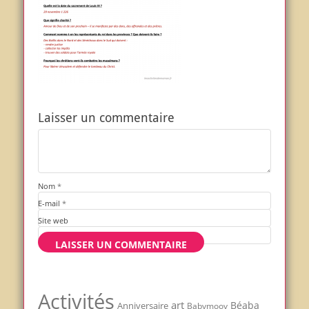
Laisser un commentaire
Nom
*
E-mail
*
Site web
Activités
art
Béaba
Anniversaire
Babymoov