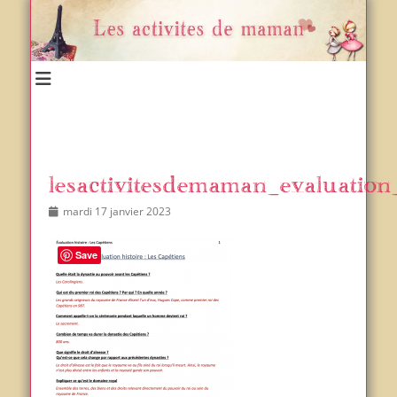
Un blog et plein d'idées !
Les activités de maman
lesactivitesdemaman_evaluation_
Posted
Author
mardi 17 janvier 2023
on
Save