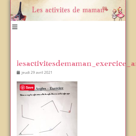
Un blog et plein d'idées !
Les activités de maman
lesactivitesdemaman_exercice_a
Posted
Author
jeudi 29 avril 2021
on
Save