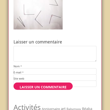
Laisser un commentaire
Nom
*
E-mail
*
Site web
Activités
art
Béaba
Anniversaire
Babymoov