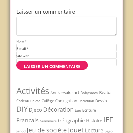
Laisser un commentaire
Nom
*
E-mail
*
Site web
Activités
art
Béaba
Anniversaire
Babymoov
Conjugaison
Dessin
Cadeau
Chicco
Collège
Decathlon
DIY
Décoration
Djeco
Ecriture
Eau
IEF
Francais
Géographie
Histoire
Grammaire
Jouet
Jeu de société
Lecture
Janod
Lego