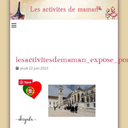
Un blog et plein d'idées !
Les activités de maman
lesactivitesdemaman_expose_po
Posted
Author
jeudi 22 juin 2023
on
Save