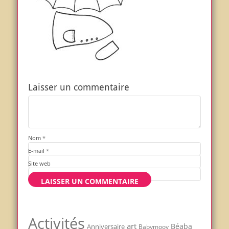
Laisser un commentaire
Nom
*
E-mail
*
Site web
Activités
art
Béaba
Anniversaire
Babymoov