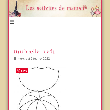
Un blog et plein d'idées !
Les activités de maman
umbrella_rain
Posted
Author
mercredi 2 février 2022
on
Save