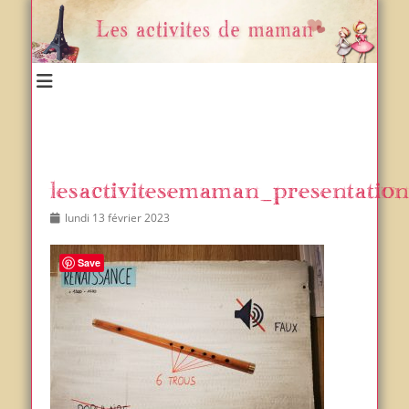
Un blog et plein d'idées !
Les activités de maman
lesactivitesemaman_presentation
Posted
Author
lundi 13 février 2023
on
Save