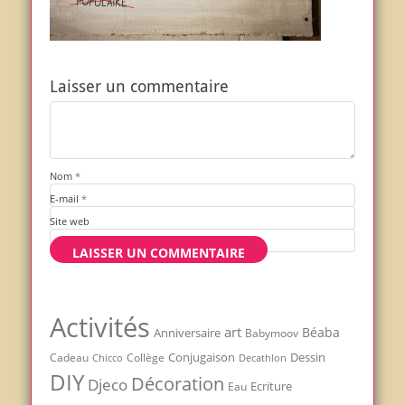
Laisser un commentaire
Nom
*
E-mail
*
Site web
Activités
art
Béaba
Anniversaire
Babymoov
Conjugaison
Dessin
Cadeau
Chicco
Collège
Decathlon
DIY
Décoration
Djeco
Ecriture
Eau