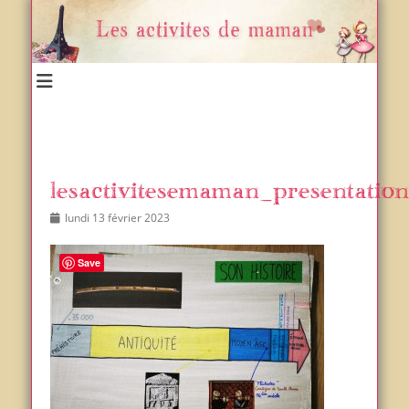
Un blog et plein d'idées !
Les activités de maman
lesactivitesemaman_presentation
Posted
Author
lundi 13 février 2023
on
Save