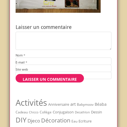
Laisser un commentaire
Nom
*
E-mail
*
Site web
Activités
art
Béaba
Anniversaire
Babymoov
Conjugaison
Dessin
Cadeau
Chicco
Collège
Decathlon
DIY
Décoration
Djeco
Ecriture
Eau