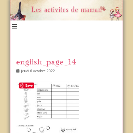
Un blog et plein d'idées !
Les activités de maman
english_page_14
Posted
Author
jeudi 6 octobre 2022
on
Save