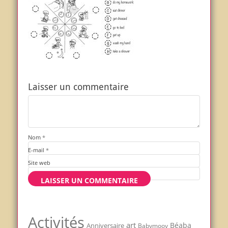
Laisser un commentaire
Nom
*
E-mail
*
Site web
Activités
art
Béaba
Anniversaire
Babymoov