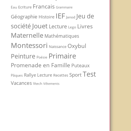
Francais
Ecriture
Eau
Grammaire
IEF
Jeu de
Géographie
Histoire
Janod
Jouet
société
Livres
Lecture
Lego
Maternelle
Mathématiques
Montessori
Oxybul
Naissance
Primaire
Peinture
Poésie
Promenade en Famille
Puteaux
Test
Sport
Rallye Lecture
Recettes
Pâques
Vacances
Vtech
Vêtements