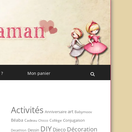
 ?
Mon panier
Recherche
Activités
art
Anniversaire
Babymoov
Béaba
Conjugaison
Cadeau
Chicco
Collège
DIY
Décoration
Djeco
Dessin
Decathlon