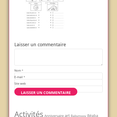
Laisser un commentaire
Nom
*
E-mail
*
Site web
Activités
art
Béaba
Anniversaire
Babymoov