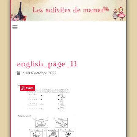
Un blog et plein d'idées !
Les activités de maman
english_page_11
Posted
Author
jeudi 6 octobre 2022
on
Save