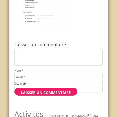
Laisser un commentaire
Nom
*
E-mail
*
Site web
Activités
art
Béaba
Anniversaire
Babymoov