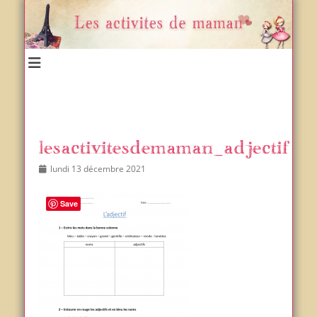
Un blog et plein d'idées !
Les activités de maman
lesactivitesdemaman_adjectif
Posted
Author
lundi 13 décembre 2021
on
Save